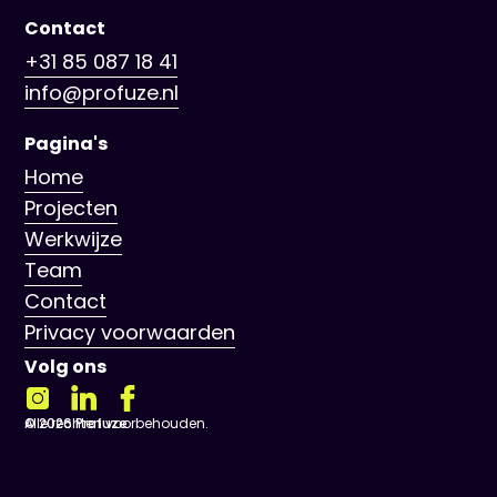
Contact
+31 85 087 18 41
info@profuze.nl
Pagina's
Home
Projecten
Werkwijze
Team
Contact
Privacy voorwaarden
Volg ons
©
Alle rechten voorbehouden.
2026
Profuze